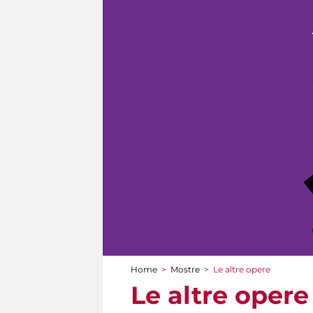
Home
>
Mostre
>
Le altre opere
Tu sei qui
Le altre opere