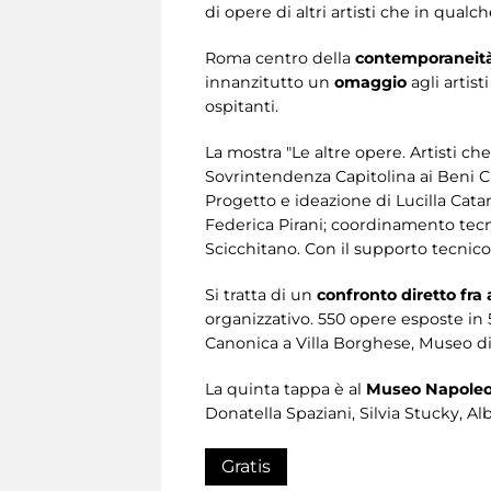
di opere di altri artisti che in qualc
Roma centro della
contemporaneit
innanzitutto un
omaggio
agli artist
ospitanti.
La mostra "Le altre opere. Artisti ch
Sovrintendenza Capitolina ai Beni C
Progetto e ideazione di Lucilla Catan
Federica Pirani; coordinamento tecni
Scicchitano. Con il supporto tecnic
Si tratta di un
confronto diretto fra a
organizzativo. 550 opere esposte in 
Canonica a Villa Borghese, Museo d
La quinta tappa è al
Museo Napole
Donatella Spaziani, Silvia Stucky, Al
Gratis