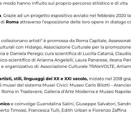
he modo hanno influito sul proprio percorso stilistico e di vita.
à
. Grazie ad un progetto espositivo avviato nel febbraio 2020 
i di
Roma
attraverso l’esposizione delle loro opere in dialogo c
e collezionano artisti" è promossa da Roma Capitale, Assessorato
ulturali con Hidalgo, Associazione Culturale per la promozione
ia e Daniela Perego; cura scientifica di Lucilla Catania, Claud
co-scientifico di Arianna Angelelli, Laura Panarese, Ileana Pan
o e organizzativo di: Associazione Culturale TRAleVOLTE, Arti
rtisti, stili, linguaggi del XX e XXI secolo,
iniziato nel 2018 gr
5 musei del sistema Musei Civici: Museo Carlo Bilotti - Arancie
i Roma in Trastevere, Galleria d’Arte Moderna e Museo Napole
onico
e coinvolge Guendalina Salini, Giuseppe Salvatori, Sand
berto Timossi, Francesca Tulli, Edith Urban e Fiorenzo Zaffina