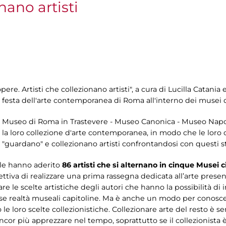
nano artisti
pere. Artisti che collezionano artisti", a cura di Lucilla Catani
 festa dell'arte contemporanea di Roma all'interno dei musei de
 - Museo di Roma in Trastevere - Museo Canonica - Museo Napo
so la loro collezione d'arte contemporanea, in modo che le loro
che "guardano" e collezionano artisti confrontandosi con questi st
ale hanno aderito
86 artisti che si alternano in cinque Musei ci
ettiva di realizzare una prima rassegna dedicata all’arte presen
 le scelte artistiche degli autori che hanno la possibilità di 
se realtà museali capitoline. Ma è anche un modo per conoscere 
rso le loro scelte collezionistiche. Collezionare arte del resto è
cor più apprezzare nel tempo, soprattutto se il collezionista è