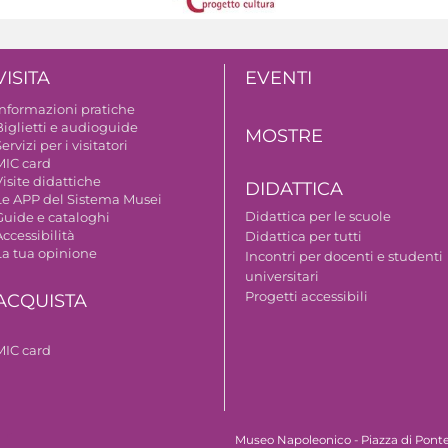
VISITA
EVENTI
Informazioni pratiche
Biglietti e audioguide
MOSTRE
ervizi per i visitatori
MIC card
isite didattiche
DIDATTICA
Le APP del Sistema Musei
Didattica per le scuole
Guide e cataloghi
ccessibilità
Didattica per tutti
La tua opinione
Incontri per docenti e studenti
universitari
Progetti accessibili
ACQUISTA
MIC card
Museo Napoleonico - Piazza di Ponte 