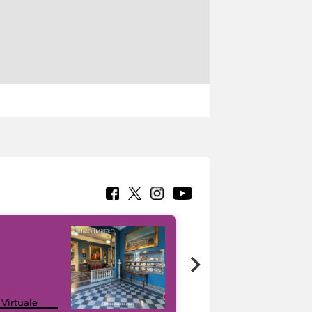
Google Arts &
 Virtuale
Culture