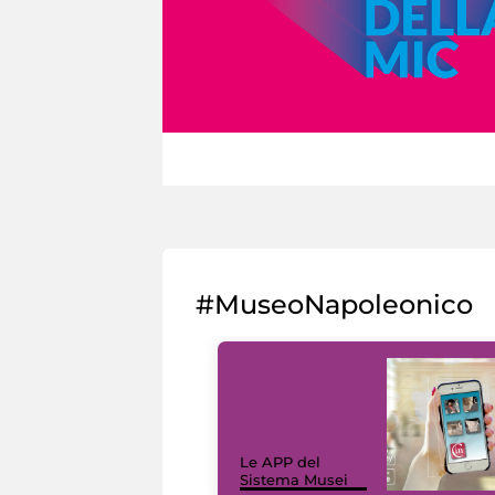
#MuseoNapoleonico
Le APP del
Sistema Musei