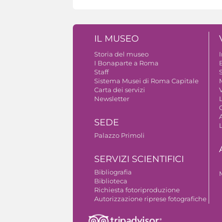
IL MUSEO
Storia del museo
I Bonaparte a Roma
Staff
S
Sistema Musei di Roma Capitale
Carta dei servizi
V
Newsletter
A
SEDE
Palazzo Primoli
SERVIZI SCIENTIFICI
Bibliografia
Biblioteca
Richiesta fotoriproduzione
Autorizzazione riprese fotografiche