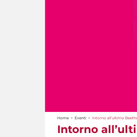
Home
>
Eventi
>
Intorno all’ultimo Beeth
Tu sei qui
Intorno all’ul