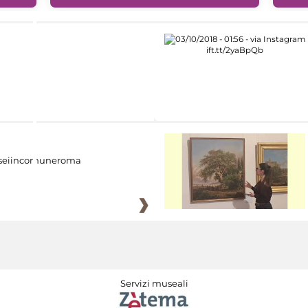
eiincomuneroma
Servizi museali