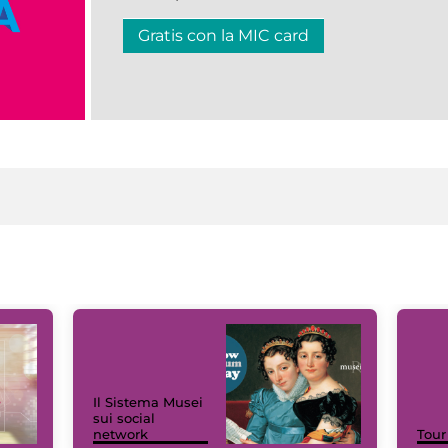
Gratis con la MIC card
Il Sistema Musei
sui social
network
Tour