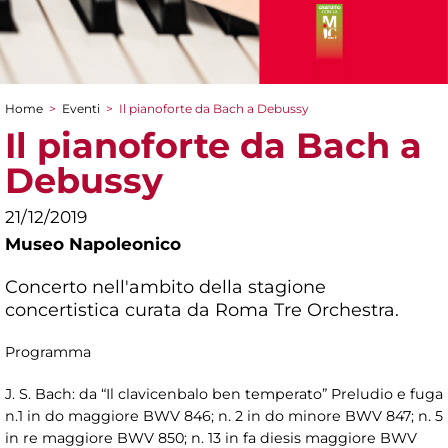
Home
>
Eventi
>
Il pianoforte da Bach a Debussy
Tu sei qui
Il pianoforte da Bach a
Debussy
21/12/2019
Museo Napoleonico
Concerto nell'ambito della stagione
concertistica curata da Roma Tre Orchestra.
Programma
J. S. Bach: da “Il clavicenbalo ben temperato” Preludio e fuga
n.1 in do maggiore BWV 846; n. 2 in do minore BWV 847; n. 5
in re maggiore BWV 850; n. 13 in fa diesis maggiore BWV