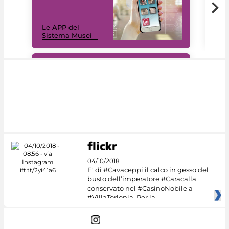
Il 
Le APP del
Mus
Sistema Musei
net
#DiscoverMiC
04/10/2018
E' di #Cavaceppi il calco in gesso del
busto dell’imperatore #Caracalla
conservato nel #CasinoNobile a
#VillaTorlonia. Per la