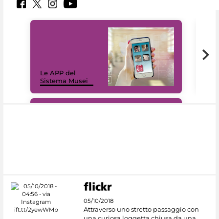
Il 
Le APP del
Mus
Sistema Musei
net
#DiscoverMiC
05/10/2018
Attraverso uno stretto passaggio con
una curiosa loggetta chiusa da una