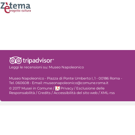
Leggi le recensioni su:
Museo Napoleonico
Museo Napoleonico - Piazza di Ponte Umberto I, 1 - 00186 Roma -
Tel. 060608 - Email: museonapoleonico@comune.roma.it
© 2017 Musei in Comune
/
Privacy
/
Esclusione delle
Responsabilità
/
Credits
/
Accessibilità del sito web
/
XML-rss