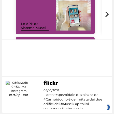
Il 
Le APP del
Mus
Sistema Musei
net
#DiscoverMiC
08/10/2018
L'area trapezoidale di #piazza del
#Campidoglio è delimitata dai due
edifici dei #MuseiCapitolini
contrapposti, che con le