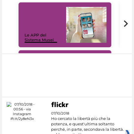
Il 
Le APP del
Mus
Sistema Musei
net
#DiscoverMiC
07/10/2018
Ho cercato la libertà più che la
potenza, e quest'ultima soltanto
perché, in parte, secondava la libertà.