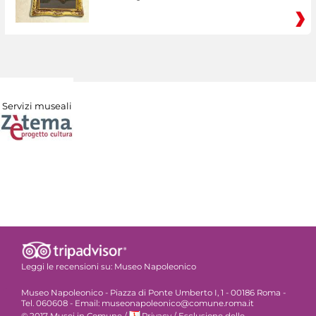
Servizi museali
Leggi le recensioni su:
Museo Napoleonico
Museo Napoleonico - Piazza di Ponte Umberto I, 1 - 00186 Roma -
Tel. 060608 - Email: museonapoleonico@comune.roma.it