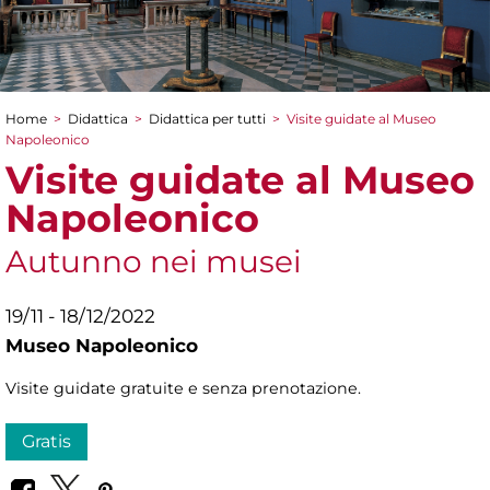
Home
>
Didattica
>
Didattica per tutti
>
Visite guidate al Museo
Tu sei qui
Napoleonico
Visite guidate al Museo
Napoleonico
Autunno nei musei
19/11 - 18/12/2022
Museo Napoleonico
Visite guidate gratuite e senza prenotazione.
Gratis