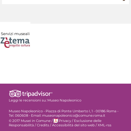
Servizi museali
Leggi le recensioni su:
Museo Napoleonico
Museo Napoleonico - Piazza di Ponte Umberto I, 1 - 00186 Roma -
Tel. 060608 - Email: museonapoleonico@comune.roma.it
© 2017 Musei in Comune
/
Privacy
/
Esclusione delle
Responsabilità
/
Credits
/
Accessibilità del sito web
/
XML-rss