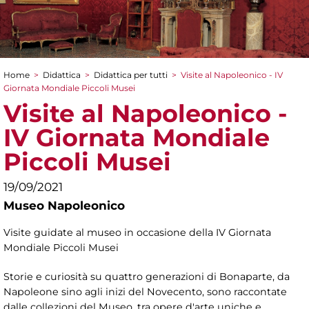
Home
>
Didattica
>
Didattica per tutti
>
Visite al Napoleonico - IV
Tu sei qui
Giornata Mondiale Piccoli Musei
Visite al Napoleonico -
IV Giornata Mondiale
Piccoli Musei
19/09/2021
Museo Napoleonico
Visite guidate al museo in occasione della IV Giornata
Mondiale Piccoli Musei
Storie e curiosità su quattro generazioni di Bonaparte, da
Napoleone sino agli inizi del Novecento, sono raccontate
dalle collezioni del Museo, tra opere d'arte uniche e