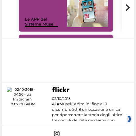
Il 
Le APP del
Mus
Sistema Musei
net
#DiscoverMiC
02/10/2018
Ai #MuseiCapitolini fino al 9
dicembre 2018 un’occasione unica
per ripercorrere la storia degli ultimi
tre concili dell’età moderna con