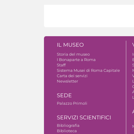
IL MUSEO
Storia del museo
I Bonaparte a Roma
Staff
S
Sistema Musei di Roma Capitale
Carta dei servizi
V
Newsletter
A
SEDE
Palazzo Primoli
SERVIZI SCIENTIFICI
Bibliografia
Biblioteca