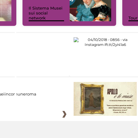
Il Sistema Musei
sui social
network
Tour
eiincomuneroma