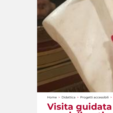
Home
>
Didattica
>
Progetti accessibili
>
Tu sei qui
Visita guidata