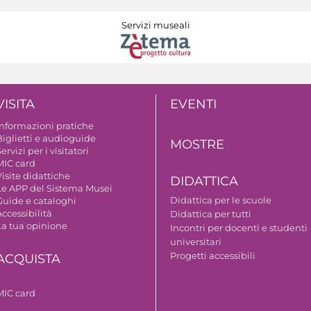
Servizi museali
VISITA
EVENTI
Informazioni pratiche
Biglietti e audioguide
MOSTRE
ervizi per i visitatori
MIC card
isite didattiche
DIDATTICA
Le APP del Sistema Musei
Didattica per le scuole
Guide e cataloghi
ccessibilità
Didattica per tutti
La tua opinione
Incontri per docenti e studenti
universitari
Progetti accessibili
ACQUISTA
MIC card