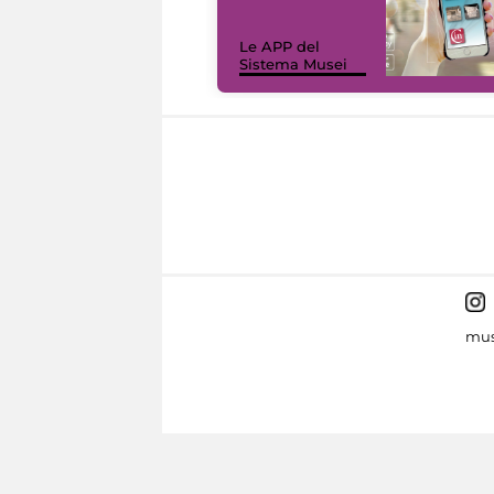
Le APP del
Sistema Musei
mus