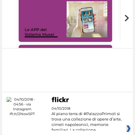
Il 
Le APP del
Mus
Sistema Musei
net
#DiscoverMiC
04/10/2018
Al piano terra di #PalazzoPrimoli si
trova una collezione di opere d’arte,
cimeli napoleonici, memorie
familiari. La collezione