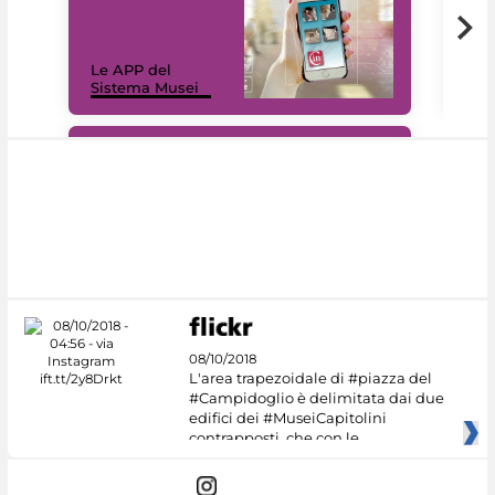
Il 
Le APP del
Mus
Sistema Musei
net
#DiscoverMiC
08/10/2018
L'area trapezoidale di #piazza del
#Campidoglio è delimitata dai due
edifici dei #MuseiCapitolini
contrapposti, che con le