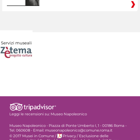
Servizi museali
Leggi le recensioni su:
Museo Napoleonico
Museo Napoleonico - Piazza di Ponte Umberto I, 1 - 00186 Roma -
Tel. 060608 - Email: museonapoleonico@comune.roma.it
© 2017 Musei in Comune
/
Privacy
/
Esclusione delle