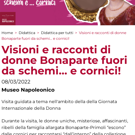
Home
>
Didattica
>
Didattica per tutti
>
Visioni e racconti di donne
Tu sei qui
Bonaparte fuori da schemi… e cornici!
Visioni e racconti di
donne Bonaparte fuori
da schemi… e cornici!
08/03/2022
Museo Napoleonico
Visita guidata a tema nell'ambito della della Giornata
Internazionale della Donna
Durante la visita, le donne uniche, misteriose, affascinanti,
ribelli della famiglia allargata Bonaparte-Primoli “escono”
dalle cornici per raccontarsi “dall’interno” della collezione,