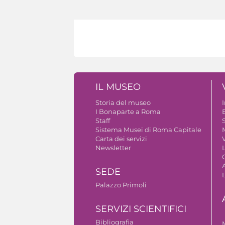
IL MUSEO
Storia del museo
I Bonaparte a Roma
Staff
S
Sistema Musei di Roma Capitale
Carta dei servizi
V
Newsletter
A
SEDE
Palazzo Primoli
SERVIZI SCIENTIFICI
Bibliografia