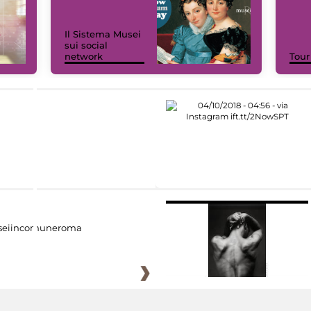
Il Sistema Musei
sui social
network
Tour
eiincomuneroma