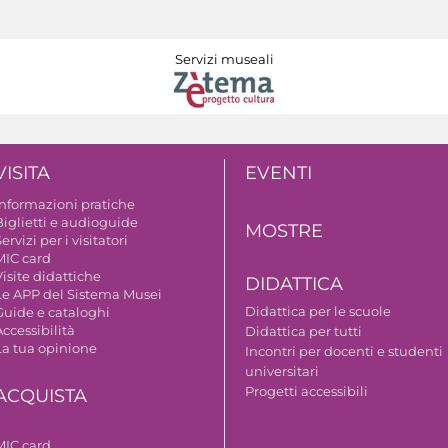
Servizi museali
VISITA
EVENTI
Informazioni pratiche
Biglietti e audioguide
MOSTRE
ervizi per i visitatori
MIC card
isite didattiche
DIDATTICA
Le APP del Sistema Musei
Didattica per le scuole
Guide e cataloghi
ccessibilità
Didattica per tutti
La tua opinione
Incontri per docenti e studenti
universitari
Progetti accessibili
ACQUISTA
MIC card