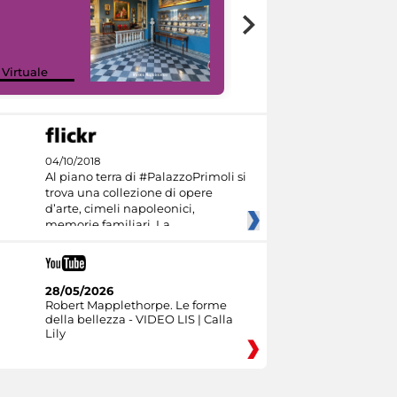
Google Arts &
 Virtuale
Culture
04/10/2018
Al piano terra di #PalazzoPrimoli si
trova una collezione di opere
d’arte, cimeli napoleonici,
memorie familiari. La
28/05/2026
Robert Mapplethorpe. Le forme
della bellezza - VIDEO LIS | Calla
Lily