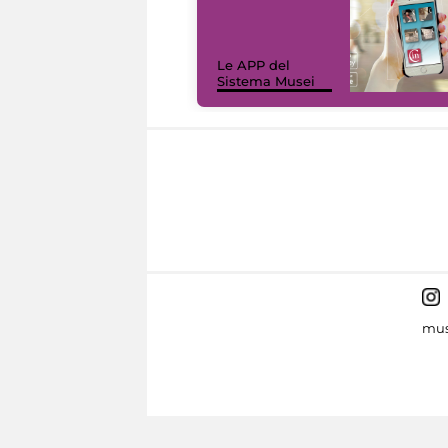
Le APP del
Sistema Musei
mus