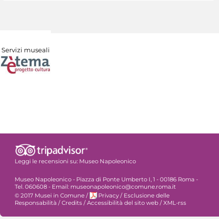
Servizi museali
Leggi le recensioni su:
Museo Napoleonico
Museo Napoleonico - Piazza di Ponte Umberto I, 1 - 00186 Roma -
Tel. 060608 - Email: museonapoleonico@comune.roma.it
© 2017 Musei in Comune
/
Privacy
/
Esclusione delle
Responsabilità
/
Credits
/
Accessibilità del sito web
/
XML-rss