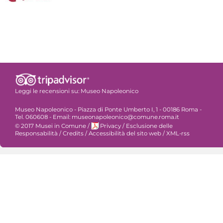
Leggi le recensioni su:
Museo Napoleonico
Museo Napoleonico - Piazza di Ponte Umberto I, 1 - 00186 Roma -
Tel. 060608 - Email: museonapoleonico@comune.roma.it
© 2017 Musei in Comune
/
Privacy
/
Esclusione delle
Responsabilità
/
Credits
/
Accessibilità del sito web
/
XML-rss