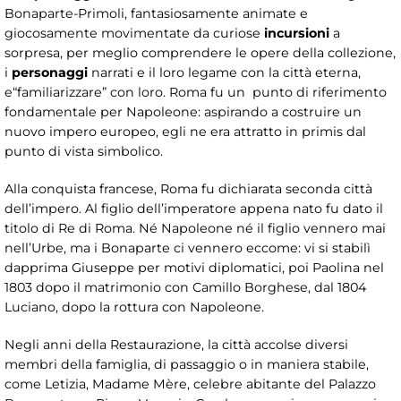
Bonaparte-Primoli, fantasiosamente animate e
giocosamente movimentate da curiose
incursioni
a
sorpresa, per meglio comprendere le opere della collezione,
i
personaggi
narrati e il loro legame con la città eterna,
e“familiarizzare” con loro. Roma fu un punto di riferimento
fondamentale per Napoleone: aspirando a costruire un
nuovo impero europeo, egli ne era attratto in primis dal
punto di vista simbolico.
Alla conquista francese, Roma fu dichiarata seconda città
dell’impero. Al figlio dell’imperatore appena nato fu dato il
titolo di Re di Roma. Né Napoleone né il figlio vennero mai
nell’Urbe, ma i Bonaparte ci vennero eccome: vi si stabilì
dapprima Giuseppe per motivi diplomatici, poi Paolina nel
1803 dopo il matrimonio con Camillo Borghese, dal 1804
Luciano, dopo la rottura con Napoleone.
Negli anni della Restaurazione, la città accolse diversi
membri della famiglia, di passaggio o in maniera stabile,
come Letizia, Madame Mère, celebre abitante del Palazzo