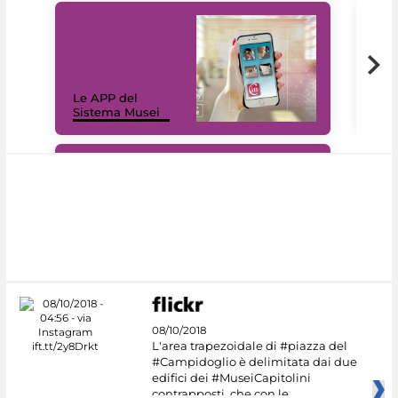
Il 
Le APP del
Mus
Sistema Musei
net
#DiscoverMiC
08/10/2018
L'area trapezoidale di #piazza del
#Campidoglio è delimitata dai due
edifici dei #MuseiCapitolini
contrapposti, che con le