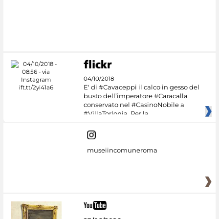
#DiscoverMiC
04/10/2018
E' di #Cavaceppi il calco in gesso del
busto dell’imperatore #Caracalla
conservato nel #CasinoNobile a
#VillaTorlonia. Per la
museiincomuneroma