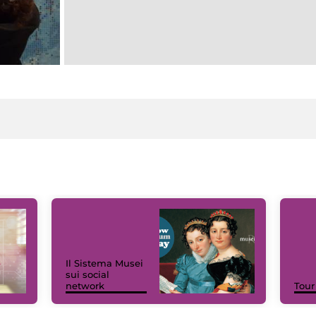
Il Sistema Musei
sui social
network
Tour