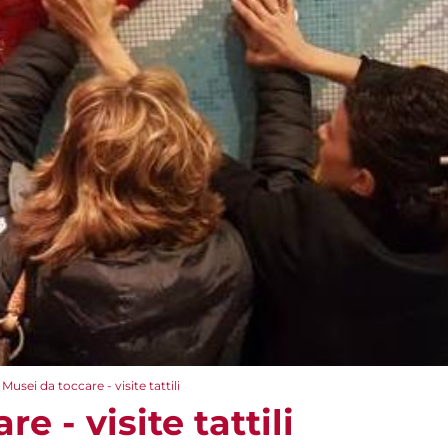
Musei da toccare - visite tattili
e - visite tattili