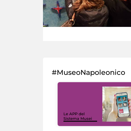
#MuseoNapoleonico
Le APP del
Sistema Musei