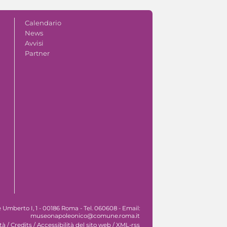
Calendario
News
Avvisi
Partner
Umberto I, 1 - 00186 Roma - Tel. 060608 - Email:
museonapoleonico@comune.roma.it
tà
/
Credits
/
Accessibilità del sito web
/
XML-rss