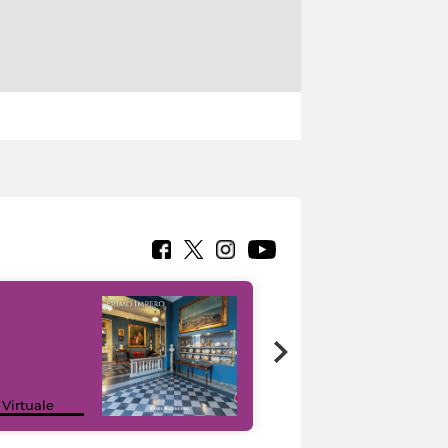
Google Arts &
 Virtuale
Culture