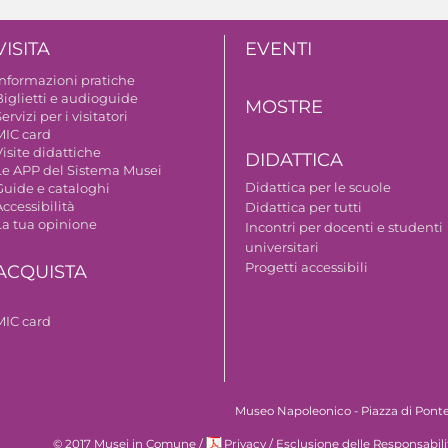
VISITA
EVENTI
Informazioni pratiche
Biglietti e audioguide
MOSTRE
ervizi per i visitatori
MIC card
isite didattiche
DIDATTICA
Le APP del Sistema Musei
Didattica per le scuole
Guide e cataloghi
ccessibilità
Didattica per tutti
La tua opinione
Incontri per docenti e studenti
universitari
Progetti accessibili
ACQUISTA
MIC card
Museo Napoleonico - Piazza di Ponte 
© 2017 Musei in Comune
/
Privacy
/
Esclusione delle Responsabili