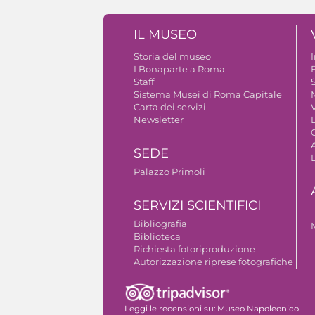
IL MUSEO
Storia del museo
I Bonaparte a Roma
Staff
S
Sistema Musei di Roma Capitale
Carta dei servizi
V
Newsletter
A
SEDE
Palazzo Primoli
SERVIZI SCIENTIFICI
Bibliografia
Biblioteca
Richiesta fotoriproduzione
Autorizzazione riprese fotografiche
Leggi le recensioni su:
Museo Napoleonico