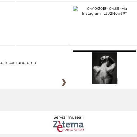
eiincomuneroma
Servizi museali