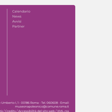
Calendario
News
Avvisi
Partner
Umberto I, 1 - 00186 Roma - Tel. 060608 - Email:
museonapoleonico@comune.roma.it
tà
/
Credits
/
Accessibilità del sito web
/
XML-rss