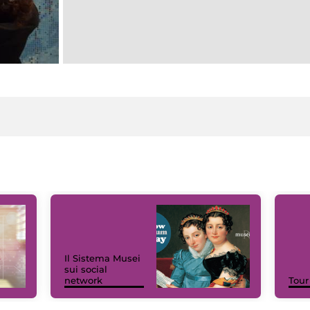
Il Sistema Musei
sui social
network
Tour