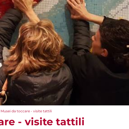
Musei da toccare - visite tattili
e - visite tattili