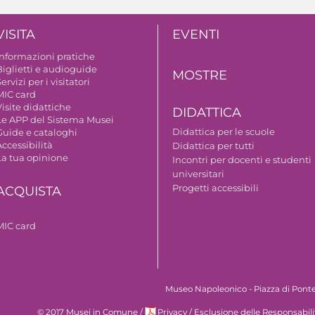
VISITA
EVENTI
Informazioni pratiche
Biglietti e audioguide
MOSTRE
ervizi per i visitatori
MIC card
isite didattiche
DIDATTICA
Le APP del Sistema Musei
Didattica per le scuole
Guide e cataloghi
ccessibilità
Didattica per tutti
La tua opinione
Incontri per docenti e studenti
universitari
Progetti accessibili
ACQUISTA
MIC card
Museo Napoleonico - Piazza di Ponte 
© 2017 Musei in Comune
/
Privacy
/
Esclusione delle Responsabili