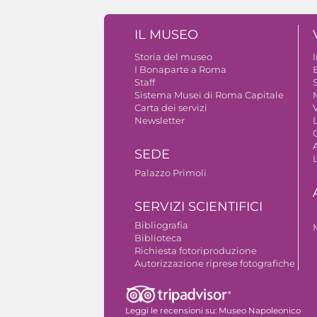
IL MUSEO
Storia del museo
I Bonaparte a Roma
Staff
S
Sistema Musei di Roma Capitale
Carta dei servizi
V
Newsletter
A
SEDE
Palazzo Primoli
SERVIZI SCIENTIFICI
Bibliografia
Biblioteca
Richiesta fotoriproduzione
Autorizzazione riprese fotografiche
Leggi le recensioni su:
Museo Napoleonico