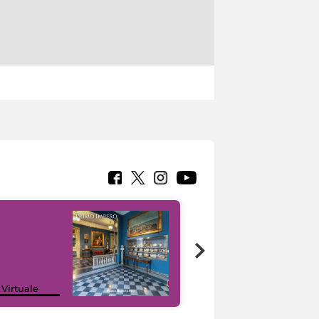
Google Arts &
 Virtuale
Culture