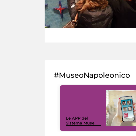
#MuseoNapoleonico
Le APP del
Sistema Musei