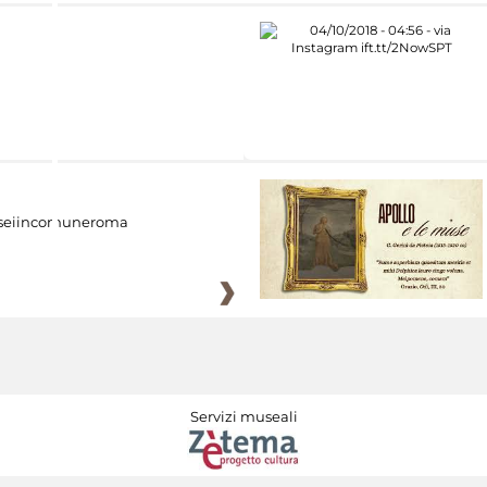
eiincomuneroma
Servizi museali