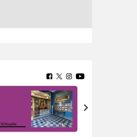
Google Arts &
 Virtuale
Culture