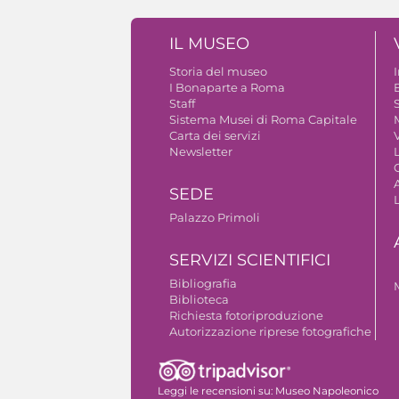
IL MUSEO
Storia del museo
I Bonaparte a Roma
Staff
S
Sistema Musei di Roma Capitale
Carta dei servizi
V
Newsletter
A
SEDE
Palazzo Primoli
SERVIZI SCIENTIFICI
Bibliografia
Biblioteca
Richiesta fotoriproduzione
Autorizzazione riprese fotografiche
Leggi le recensioni su:
Museo Napoleonico