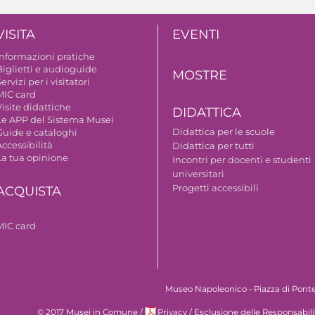
VISITA
EVENTI
Informazioni pratiche
Biglietti e audioguide
MOSTRE
ervizi per i visitatori
MIC card
isite didattiche
DIDATTICA
Le APP del Sistema Musei
Didattica per le scuole
Guide e cataloghi
ccessibilità
Didattica per tutti
La tua opinione
Incontri per docenti e studenti
universitari
Progetti accessibili
ACQUISTA
MIC card
Museo Napoleonico - Piazza di Ponte 
© 2017 Musei in Comune
/
Privacy
/
Esclusione delle Responsabili