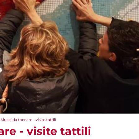
Musei da toccare - visite tattili
e - visite tattili