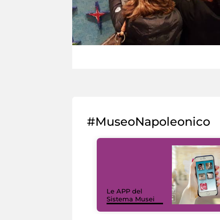
#MuseoNapoleonico
Le APP del
Sistema Musei