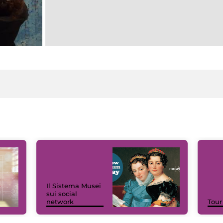
Il Sistema Musei
sui social
network
Tour