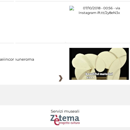
eiincomuneroma
Servizi museali