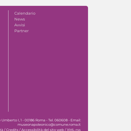
Calendario
News
Avvisi
Partner
Umberto I, 1 - 00186 Roma - Tel. 060608 - Email:
museonapoleonico@comune.roma.it
tà
/
Credits
/
Accessibilità del sito web
/
XML-rss