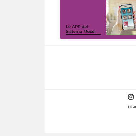
Le APP del
Sistema Musei
mus