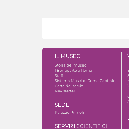
IL MUSEO
Storia del museo
I Bonaparte a Roma
Staff
S
Sistema Musei di Roma Capitale
Carta dei servizi
V
Newsletter
A
SEDE
Palazzo Primoli
SERVIZI SCIENTIFICI