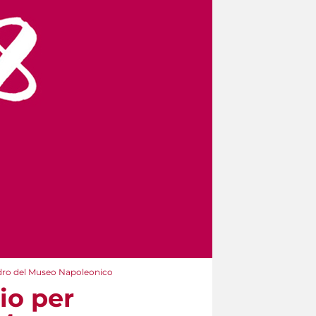
adro del Museo Napoleonico
io per