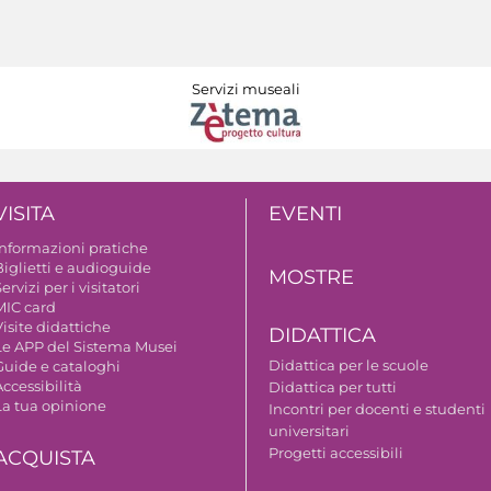
Servizi museali
VISITA
EVENTI
Informazioni pratiche
Biglietti e audioguide
MOSTRE
ervizi per i visitatori
MIC card
isite didattiche
DIDATTICA
Le APP del Sistema Musei
Didattica per le scuole
Guide e cataloghi
ccessibilità
Didattica per tutti
La tua opinione
Incontri per docenti e studenti
universitari
Progetti accessibili
ACQUISTA