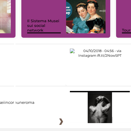
Il Sistema Musei
sui social
network
Tour
eiincomuneroma