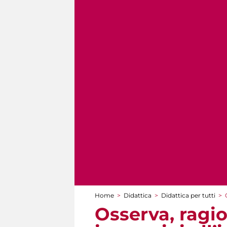
Home
>
Didattica
>
Didattica per tutti
>
Tu sei qui
Osserva, ragi