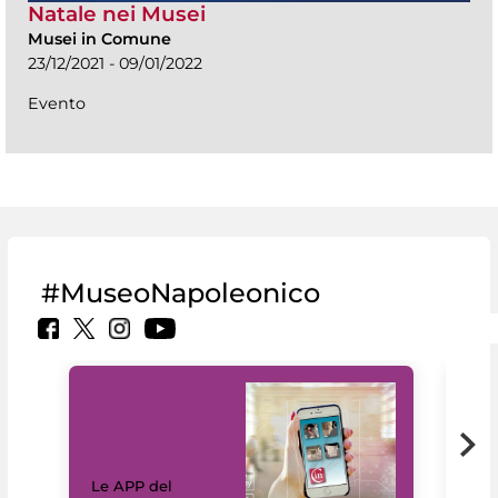
Natale nei Musei
Musei in Comune
23/12/2021 - 09/01/2022
Evento
#MuseoNapoleonico
Il 
Le APP del
Mus