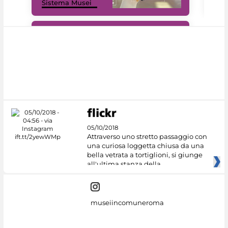
Sistema Musei
net
#DiscoverMiC
05/10/2018
Attraverso uno stretto passaggio con
una curiosa loggetta chiusa da una
bella vetrata a tortiglioni, si giunge
all'ultima stanza della
museiincomuneroma