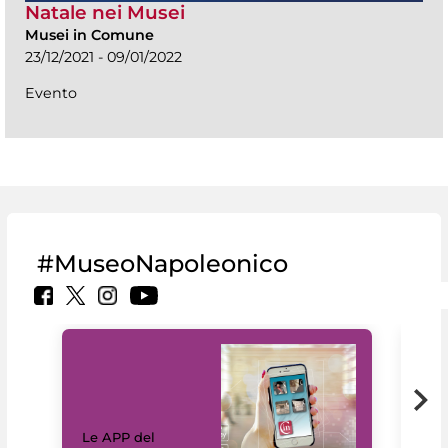
Natale nei Musei
Musei in Comune
23/12/2021 - 09/01/2022
Evento
#MuseoNapoleonico
Il 
Le APP del
Mus