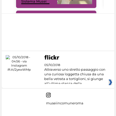
Sistema Musei
net
#DiscoverMiC
05/10/2018
Attraverso uno stretto passaggio con
una curiosa loggetta chiusa da una
bella vetrata a tortiglioni, si giunge
all'ultima stanza della
museiincomuneroma