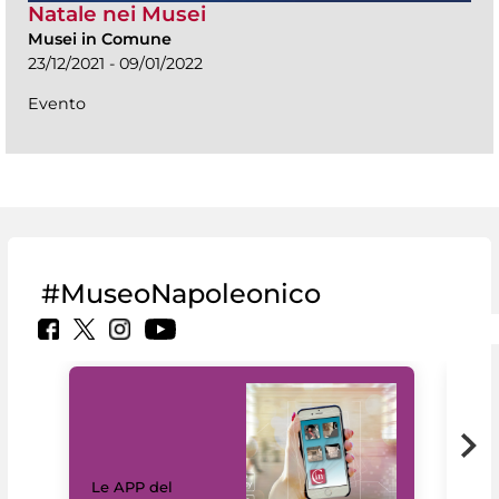
Natale nei Musei
Musei in Comune
23/12/2021 - 09/01/2022
Evento
#MuseoNapoleonico
Il 
Le APP del
Mus