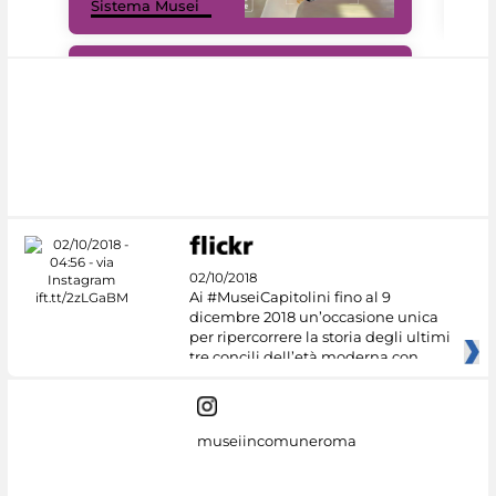
Sistema Musei
net
#DiscoverMiC
02/10/2018
Ai #MuseiCapitolini fino al 9
dicembre 2018 un’occasione unica
per ripercorrere la storia degli ultimi
tre concili dell’età moderna con
museiincomuneroma