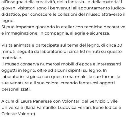
all’insegna della creatività, della fantasia... e della materia! I
giovani visitatori sono i benvenuti all'appuntamento ludico-
didattico, per conoscere le collezioni del museo attraverso il
legno.
Si può imparare giocando in atelier con tecniche decorative
e immaginazione, in compagnia, allegria e sicurezza.
Visita animata e partecipata sul tema del legno, di circa 30
minuti, seguita da laboratorio di circa 60 minuti su questo
materiale.
Il museo conserva numerosi mobili d’epoca e interessanti
oggetti in legno, oltre ad alcuni dipinti su legno. In
laboratorio, si gioca con questo materiale, le sue forme, le
sue venature e il suo colore, creando fantasiosi oggetti
personalizzati.
A cura di Laura Panarese con Volontari del Servizio Civile
Universale (Ilaria Fanfarillo, Ludovica Ferrari, Irene Iodice e
Celeste Valente)