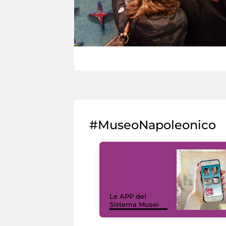
#MuseoNapoleonico
Le APP del
Sistema Musei