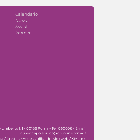
Calendario
News
Avvisi
Partner
Umberto I, 1 - 00186 Roma - Tel. 060608 - Email:
museonapoleonico@comune.roma.it
tà
/
Credits
/
Accessibilità del sito web
/
XML-rss