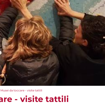
Musei da toccare - visite tattili
e - visite tattili