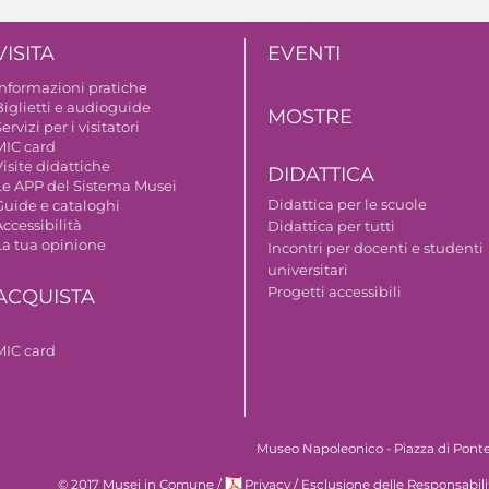
VISITA
EVENTI
Informazioni pratiche
Biglietti e audioguide
MOSTRE
ervizi per i visitatori
MIC card
isite didattiche
DIDATTICA
Le APP del Sistema Musei
Didattica per le scuole
Guide e cataloghi
ccessibilità
Didattica per tutti
La tua opinione
Incontri per docenti e studenti
universitari
Progetti accessibili
ACQUISTA
MIC card
Museo Napoleonico - Piazza di Ponte 
© 2017 Musei in Comune
/
Privacy
/
Esclusione delle Responsabili