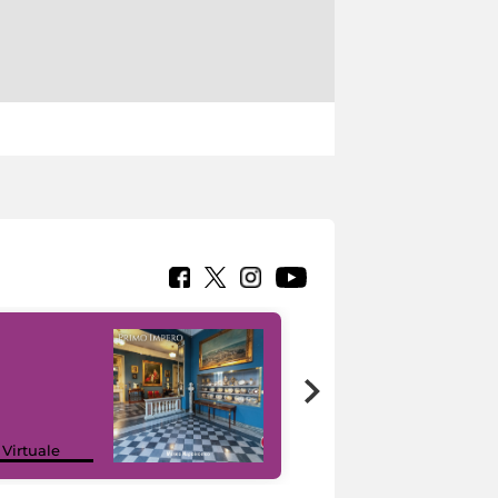
Google Arts &
 Virtuale
Culture