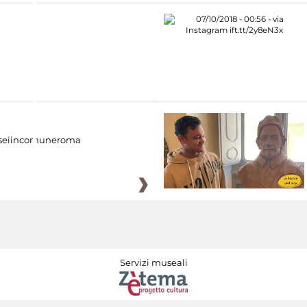
eiincomuneroma
Servizi museali