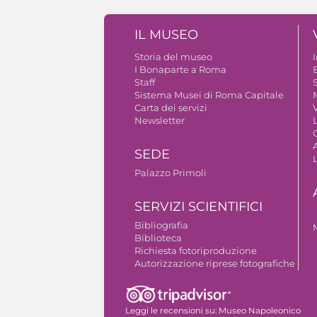
IL MUSEO
Storia del museo
I Bonaparte a Roma
Staff
S
Sistema Musei di Roma Capitale
Carta dei servizi
V
Newsletter
A
SEDE
Palazzo Primoli
SERVIZI SCIENTIFICI
Bibliografia
Biblioteca
Richiesta fotoriproduzione
Autorizzazione riprese fotografiche
Leggi le recensioni su:
Museo Napoleonico