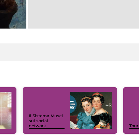
Il Sistema Musei
sui social
network
Tour