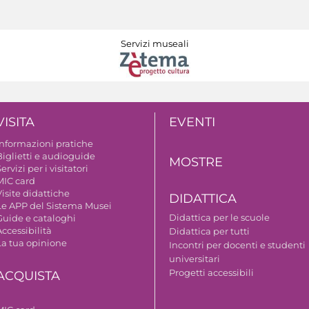
Servizi museali
VISITA
EVENTI
Informazioni pratiche
Biglietti e audioguide
MOSTRE
ervizi per i visitatori
MIC card
isite didattiche
DIDATTICA
Le APP del Sistema Musei
Didattica per le scuole
Guide e cataloghi
ccessibilità
Didattica per tutti
La tua opinione
Incontri per docenti e studenti
universitari
Progetti accessibili
ACQUISTA