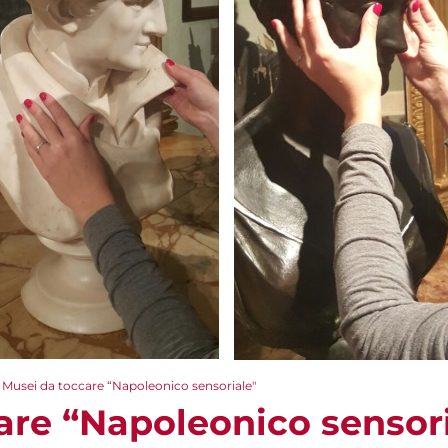
Musei da toccare “Napoleonico sensoriale"
are “Napoleonico sensori