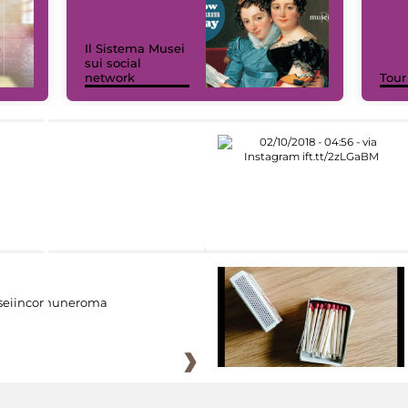
Il Sistema Musei
sui social
network
Tour
eiincomuneroma