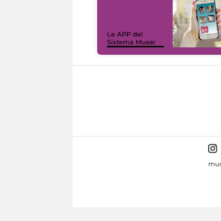
Le APP del
Sistema Musei
mus