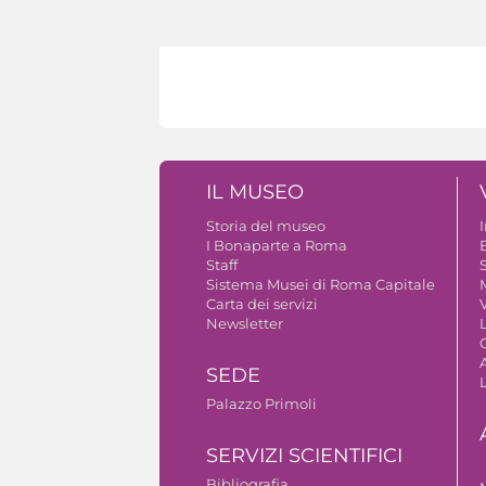
IL MUSEO
Storia del museo
I Bonaparte a Roma
Staff
S
Sistema Musei di Roma Capitale
Carta dei servizi
V
Newsletter
A
SEDE
Palazzo Primoli
SERVIZI SCIENTIFICI
Bibliografia