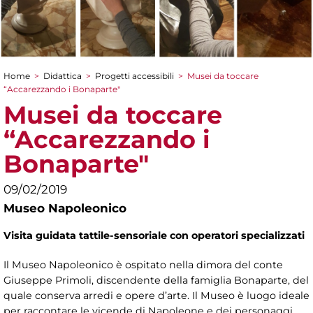
Home
>
Didattica
>
Progetti accessibili
>
Musei da toccare
Tu sei qui
“Accarezzando i Bonaparte"
Musei da toccare
“Accarezzando i
Bonaparte"
09/02/2019
Museo Napoleonico
Visita guidata tattile-sensoriale con operatori specializzati
Il Museo Napoleonico è ospitato nella dimora del conte
Giuseppe Primoli, discendente della famiglia Bonaparte, del
quale conserva arredi e opere d’arte. Il Museo è luogo ideale
per raccontare le vicende di Napoleone e dei personaggi