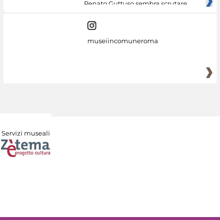
Renato Guttuso sembra scrutare
museiincomuneroma
Servizi museali