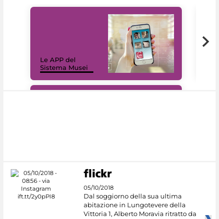
Il 
Le APP del
Mus
Sistema Musei
net
#DiscoverMiC
05/10/2018
Dal soggiorno della sua ultima
abitazione in Lungotevere della
Vittoria 1, Alberto Moravia ritratto da