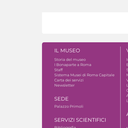
IL MUSEO
Storia del museo
I Bonaparte a Roma
Staff
S
Sistema Musei di Roma Capitale
Carta dei servizi
V
Newsletter
A
SEDE
Palazzo Primoli
SERVIZI SCIENTIFICI
Bibliografia