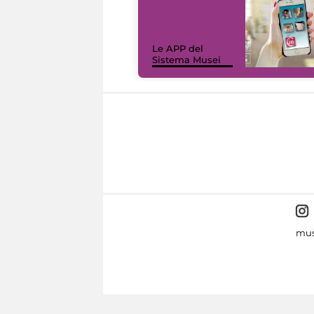
Le APP del
Sistema Musei
mus