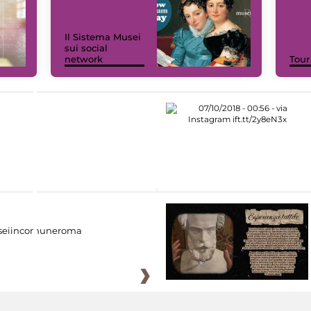
Il Sistema Musei
sui social
network
Tour
eiincomuneroma