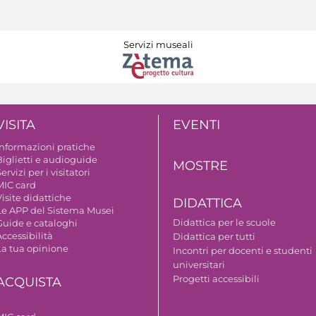
Servizi museali
VISITA
EVENTI
Informazioni pratiche
Biglietti e audioguide
MOSTRE
ervizi per i visitatori
MIC card
isite didattiche
DIDATTICA
Le APP del Sistema Musei
Didattica per le scuole
Guide e cataloghi
ccessibilità
Didattica per tutti
La tua opinione
Incontri per docenti e studenti
universitari
Progetti accessibili
ACQUISTA