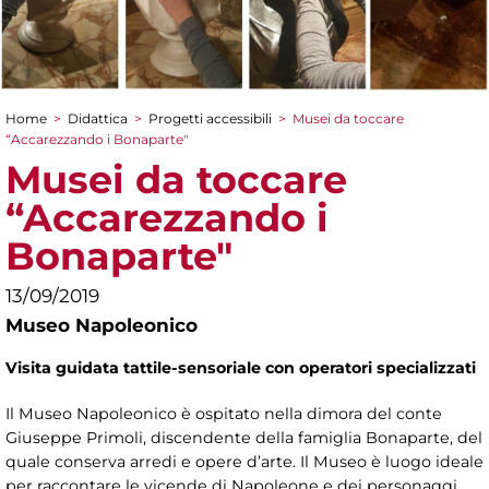
Home
>
Didattica
>
Progetti accessibili
>
Musei da toccare
Tu sei qui
“Accarezzando i Bonaparte"
Musei da toccare
“Accarezzando i
Bonaparte"
13/09/2019
Museo Napoleonico
Visita guidata tattile-sensoriale con operatori specializzati
Il Museo Napoleonico è ospitato nella dimora del conte
Giuseppe Primoli, discendente della famiglia Bonaparte, del
quale conserva arredi e opere d’arte. Il Museo è luogo ideale
per raccontare le vicende di Napoleone e dei personaggi