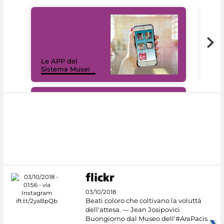
Il 
Le APP del
Mus
Sistema Musei
net
#DiscoverMiC
03/10/2018
Beati coloro che coltivano la voluttà
dell'attesa. — Jean Josipovici
Buongiorno dal Museo dell'#AraPacis