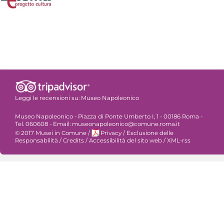
Leggi le recensioni su:
Museo Napoleonico
Museo Napoleonico - Piazza di Ponte Umberto I, 1 - 00186 Roma -
Tel. 060608 - Email: museonapoleonico@comune.roma.it
© 2017 Musei in Comune
/
Privacy
/
Esclusione delle
Responsabilità
/
Credits
/
Accessibilità del sito web
/
XML-rss