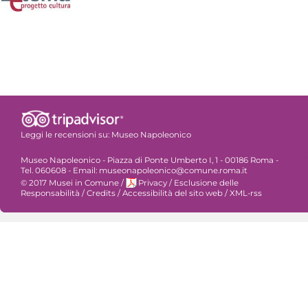
Leggi le recensioni su:
Museo Napoleonico
Museo Napoleonico - Piazza di Ponte Umberto I, 1 - 00186 Roma -
Tel. 060608 - Email: museonapoleonico@comune.roma.it
© 2017 Musei in Comune
/
Privacy
/
Esclusione delle
Responsabilità
/
Credits
/
Accessibilità del sito web
/
XML-rss