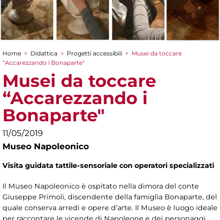
Home
>
Didattica
>
Progetti accessibili
>
Musei da toccare
Tu sei qui
“Accarezzando i Bonaparte"
Musei da toccare
“Accarezzando i
Bonaparte"
11/05/2019
Museo Napoleonico
Visita guidata tattile-sensoriale con operatori specializzati
Il Museo Napoleonico è ospitato nella dimora del conte
Giuseppe Primoli, discendente della famiglia Bonaparte, del
quale conserva arredi e opere d’arte. Il Museo è luogo ideale
per raccontare le vicende di Napoleone e dei personaggi