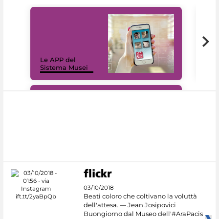
Il 
Le APP del
Mus
Sistema Musei
net
#DiscoverMiC
03/10/2018
Beati coloro che coltivano la voluttà
dell'attesa. — Jean Josipovici
Buongiorno dal Museo dell'#AraPacis