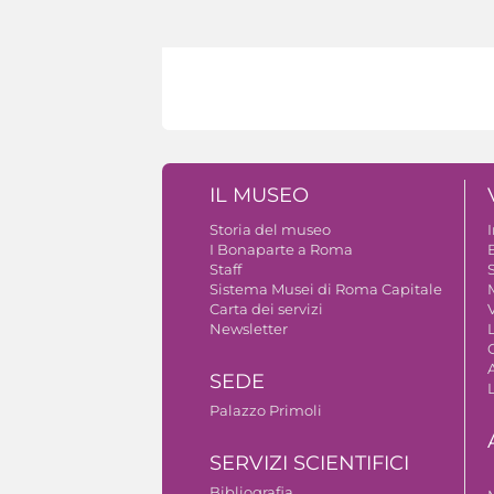
IL MUSEO
Storia del museo
I Bonaparte a Roma
Staff
S
Sistema Musei di Roma Capitale
Carta dei servizi
V
Newsletter
A
SEDE
Palazzo Primoli
SERVIZI SCIENTIFICI
Bibliografia