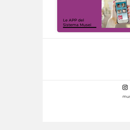
Le APP del
Sistema Musei
mus