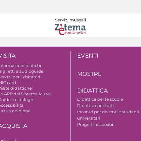
Servizi museali
VISITA
EVENTI
Informazioni pratiche
Biglietti e audioguide
MOSTRE
ervizi per i visitatori
MIC card
isite didattiche
DIDATTICA
Le APP del Sistema Musei
Didattica per le scuole
Guide e cataloghi
ccessibilità
Didattica per tutti
La tua opinione
Incontri per docenti e studenti
universitari
Progetti accessibili
ACQUISTA