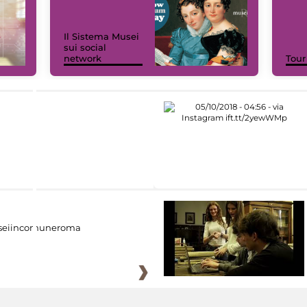
Il Sistema Musei
sui social
network
Tour
eiincomuneroma