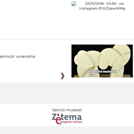
eiincomuneroma
Servizi museali