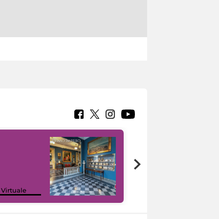
Google Arts &
 Virtuale
Culture