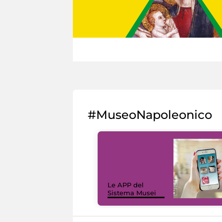
#MuseoNapoleonico
Le APP del
Sistema Musei