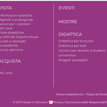
VISITA
EVENTI
Informazioni pratiche
Biglietti e audioguide
MOSTRE
ervizi per i visitatori
MIC card
isite didattiche
DIDATTICA
Le APP del Sistema Musei
Didattica per le scuole
Guide e cataloghi
ccessibilità
Didattica per tutti
La tua opinione
Incontri per docenti e studenti
universitari
Progetti accessibili
ACQUISTA
MIC card
Museo Napoleonico - Piazza di Ponte 
© 2017 Musei in Comune
/
Privacy
/
Esclusione delle Responsabili