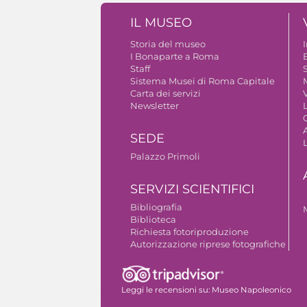
IL MUSEO
Storia del museo
I Bonaparte a Roma
Staff
S
Sistema Musei di Roma Capitale
Carta dei servizi
V
Newsletter
A
SEDE
Palazzo Primoli
SERVIZI SCIENTIFICI
Bibliografia
Biblioteca
Richiesta fotoriproduzione
Autorizzazione riprese fotografiche
Leggi le recensioni su:
Museo Napoleonico