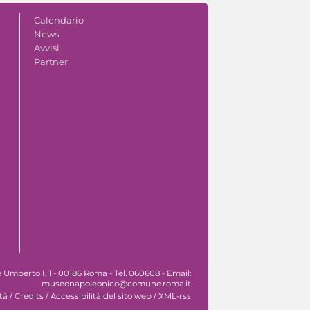
Calendario
News
Avvisi
Partner
Umberto I, 1 - 00186 Roma - Tel. 060608 - Email:
museonapoleonico@comune.roma.it
tà
/
Credits
/
Accessibilità del sito web
/
XML-rss