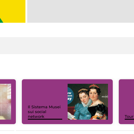
Il Sistema Musei
sui social
network
Tour