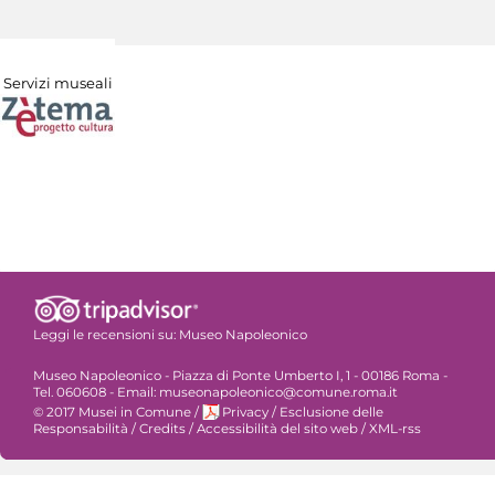
Servizi museali
Leggi le recensioni su:
Museo Napoleonico
Museo Napoleonico - Piazza di Ponte Umberto I, 1 - 00186 Roma -
Tel. 060608 - Email: museonapoleonico@comune.roma.it
© 2017 Musei in Comune
/
Privacy
/
Esclusione delle
Responsabilità
/
Credits
/
Accessibilità del sito web
/
XML-rss