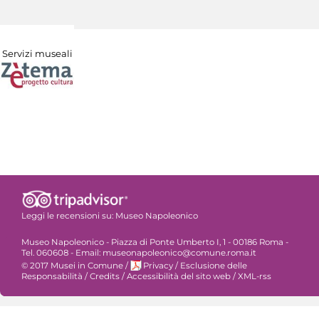
Servizi museali
Leggi le recensioni su:
Museo Napoleonico
Museo Napoleonico - Piazza di Ponte Umberto I, 1 - 00186 Roma -
Tel. 060608 - Email: museonapoleonico@comune.roma.it
© 2017 Musei in Comune
/
Privacy
/
Esclusione delle
Responsabilità
/
Credits
/
Accessibilità del sito web
/
XML-rss