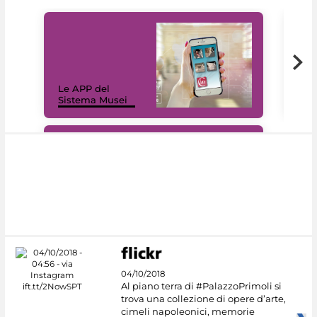
Il 
Le APP del
Mus
Sistema Musei
net
#DiscoverMiC
04/10/2018
Al piano terra di #PalazzoPrimoli si
trova una collezione di opere d’arte,
cimeli napoleonici, memorie