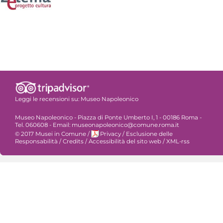
Leggi le recensioni su:
Museo Napoleonico
Museo Napoleonico - Piazza di Ponte Umberto I, 1 - 00186 Roma -
Tel. 060608 - Email: museonapoleonico@comune.roma.it
© 2017 Musei in Comune
/
Privacy
/
Esclusione delle
Responsabilità
/
Credits
/
Accessibilità del sito web
/
XML-rss