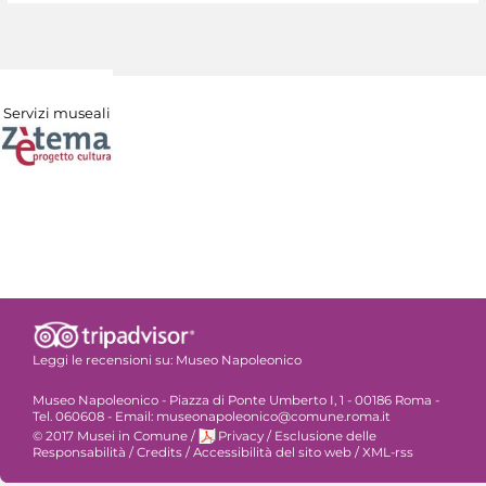
Servizi museali
Leggi le recensioni su:
Museo Napoleonico
Museo Napoleonico - Piazza di Ponte Umberto I, 1 - 00186 Roma -
Tel. 060608 - Email: museonapoleonico@comune.roma.it
© 2017 Musei in Comune
/
Privacy
/
Esclusione delle
Responsabilità
/
Credits
/
Accessibilità del sito web
/
XML-rss