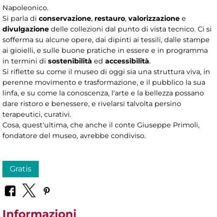
Napoleonico.
Si parla di
conservazione
,
restauro
,
valorizzazione
e
divulgazione
delle collezioni dal punto di vista tecnico. Ci si
sofferma su alcune opere, dai dipinti ai tessili, dalle stampe
ai gioielli, e sulle buone pratiche in essere e in programma
in termini di
sostenibilità
ed
accessibilità
.
Si riflette su come il museo di oggi sia una struttura viva, in
perenne movimento e trasformazione, e il pubblico la sua
linfa, e su come la conoscenza, l'arte e la bellezza possano
dare ristoro e benessere, e rivelarsi talvolta persino
terapeutici, curativi.
Cosa, quest'ultima, che anche il conte Giuseppe Primoli,
fondatore del museo, avrebbe condiviso.
Gratis
Informazioni