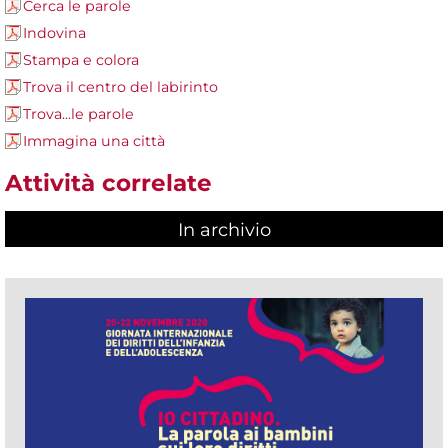
Cerca le parole
Indovina
Stampa e colora
Trova il centro del labirinto
Trova...le parole
Immagina una città
Attività correlate
In archivio