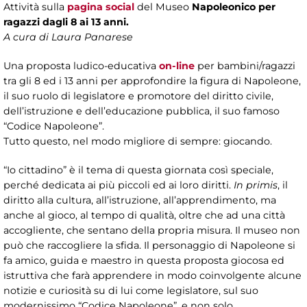
Attività sulla
pagina social
del Museo
Napoleonico per
ragazzi dagli 8 ai 13 anni.
A cura di Laura Panarese
Una proposta ludico-educativa
on-line
per bambini/ragazzi
tra gli 8 ed i 13 anni
per approfondire la figura di Napoleone,
il suo ruolo di legislatore e promotore del diritto civile,
dell’istruzione e dell’educazione pubblica, il suo famoso
“Codice Napoleone”.
Tutto questo, nel modo migliore di sempre: giocando.
“Io cittadino” è il tema di questa giornata così speciale,
perché dedicata ai più piccoli ed ai loro diritti.
In primis
, il
diritto alla cultura, all’istruzione, all’apprendimento, ma
anche al gioco, al tempo di qualità, oltre che ad una città
accogliente, che sentano della propria misura. Il museo non
può che raccogliere la sfida. Il personaggio di Napoleone si
fa amico, guida e maestro in questa proposta giocosa ed
istruttiva che farà apprendere in modo coinvolgente alcune
notizie e curiosità su di lui come legislatore, sul suo
modernissimo “Codice Napoleone”, e non solo.