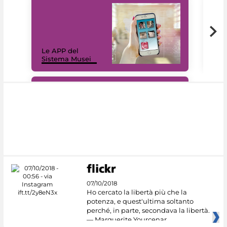
Il 
Le APP del
Mus
Sistema Musei
net
#DiscoverMiC
07/10/2018
Ho cercato la libertà più che la
potenza, e quest'ultima soltanto
perché, in parte, secondava la libertà.
— Marguerite Yourcenar