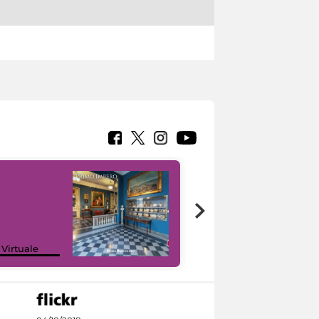
Google Arts &
 Virtuale
Culture