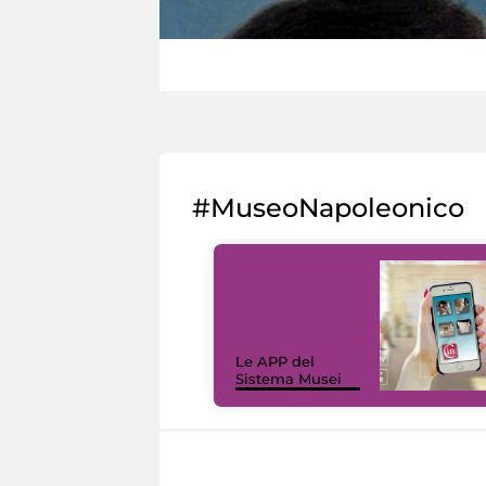
#MuseoNapoleonico
Le APP del
Sistema Musei