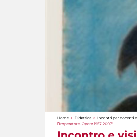
Home
>
Didattica
>
Incontri per docenti e
Tu sei qui
l’Imperatore. Opere 1957-2007"
Incontro e vis