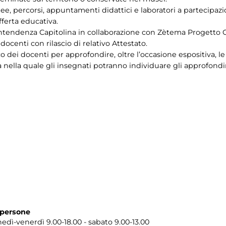
e, percorsi, appuntamenti didattici e laboratori a partecipazi
ferta educativa.
ntendenza Capitolina in collaborazione con Zètema Progetto C
ocenti con rilascio di relativo Attestato.
co dei docenti per approfondire, oltre l’occasione espositiva, l
 nella quale gli insegnati potranno individuare gli approfondi
 persone
edì-venerdì 9.00-18.00 - sabato 9.00-13.00