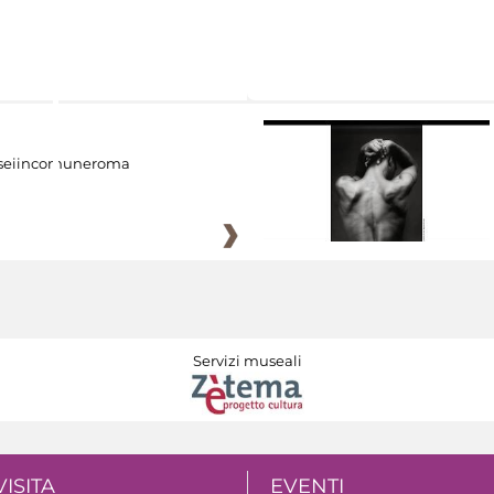
eiincomuneroma
Servizi museali
VISITA
EVENTI