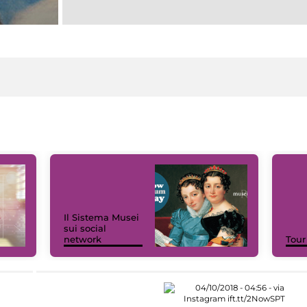
Il Sistema Musei
sui social
network
Tour