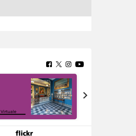
Google Arts &
 Virtuale
Culture