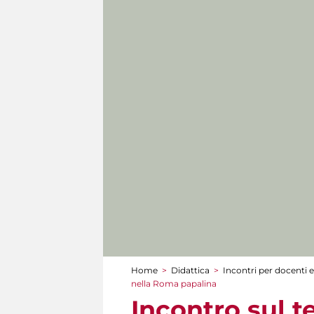
Home
>
Didattica
>
Incontri per docenti e
Tu sei qui
nella Roma papalina
Incontro sul t