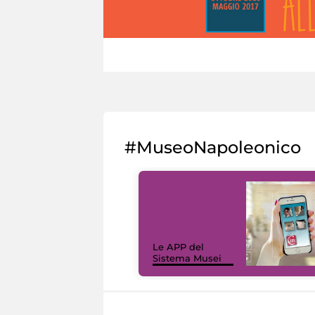
#MuseoNapoleonico
Le APP del
Sistema Musei