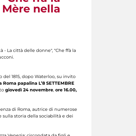
 Mère nella
 La città delle donne", "Che ffà la
ucconi.
o del 1815, dopo Waterloo, su invito
lla Roma papalina L’8 SETTEMBRE
ato
giovedì 24 novembre
,
ore 16.00,
apienza di Roma, autrice di numerose
 sulla storia della sociabilità e dei
zza Venezia: circondata da figli e