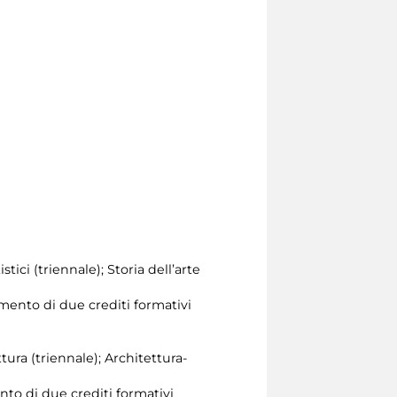
tici (triennale); Storia dell’arte
mento di due crediti formativi
ttura (triennale); Architettura-
nto di due crediti formativi