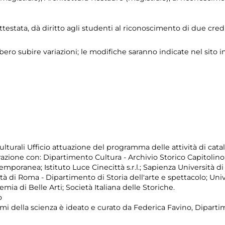
ttestata, dà diritto agli studenti al riconoscimento di due credi
ro subire variazioni; le modifiche saranno indicate nel sito i
turali Ufficio attuazione del programma delle attività di catal
razione con: Dipartimento Cultura - Archivio Storico Capitolino
mporanea; Istituto Luce Cinecittà s.r.l.; Sapienza Università d
tà di Roma - Dipartimento di Storia dell'arte e spettacolo; Uni
ia di Belle Arti; Società Italiana delle Storiche.
o
temi della scienza è ideato e curato da Federica Favino, Dipartim