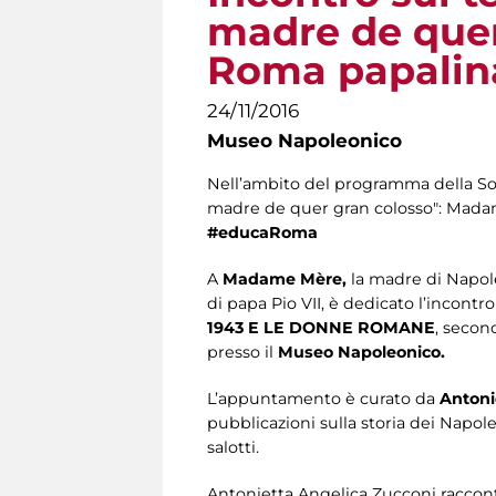
madre de quer
Roma papalin
24/11/2016
Museo Napoleonico
Nell’ambito del programma della Sovr
madre de quer gran colosso": Madam
#educaRoma
A
Madame Mère,
la madre di Napole
di papa Pio VII, è dedicato l’incontr
1943 E LE DONNE ROMANE
, secon
presso il
Museo Napoleonico.
L’appuntamento è curato da
Antoni
pubblicazioni sulla storia dei Napoleon
salotti.
Antonietta Angelica Zucconi raccon