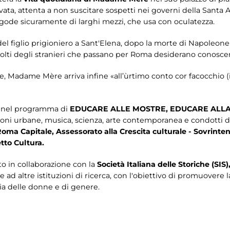
ata, attenta a non suscitare sospetti nei governi della Santa A
 gode sicuramente di larghi mezzi, che usa con oculatezza.
del figlio prigioniero a Sant'Elena, dopo la morte di Napoleone
molti degli stranieri che passano per Roma desiderano conosce
e, Madame Mère arriva infine «all’ùrtimo conto cor facocchio (
o nel programma di
EDUCARE ALLE MOSTRE, EDUCARE ALLA
ioni urbane, musica, scienza, arte contemporanea e condotti da
oma Capitale, Assessorato alla Crescita culturale - Sovrinten
to Cultura.
ato in collaborazione con
la
Società Italiana delle Storiche (SIS)
 ad altre istituzioni di ricerca, con l'obiettivo di promuovere la
ia delle donne e di genere.