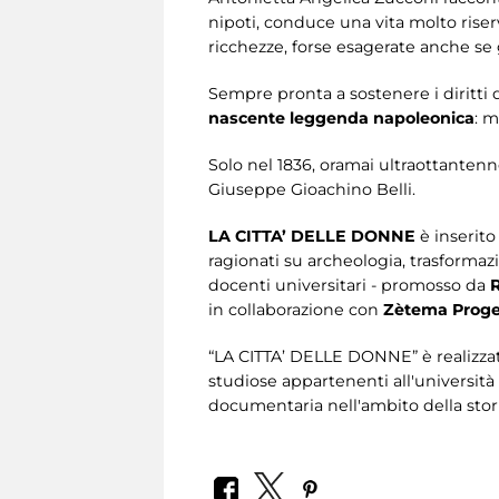
nipoti, conduce una vita molto riserv
ricchezze, forse esagerate anche se
Sempre pronta a sostenere i diritti 
nascente leggenda napoleonica
: 
Solo nel 1836, oramai ultraottantenn
Giuseppe Gioachino Belli.
LA CITTA’ DELLE DONNE
è inserit
ragionati su archeologia, trasformaz
docenti universitari - promosso da
R
in collaborazione con
Zètema Proget
“LA CITTA’ DELLE DONNE”
è realizz
studiose appartenenti all'università e
documentaria nell'ambito della stor