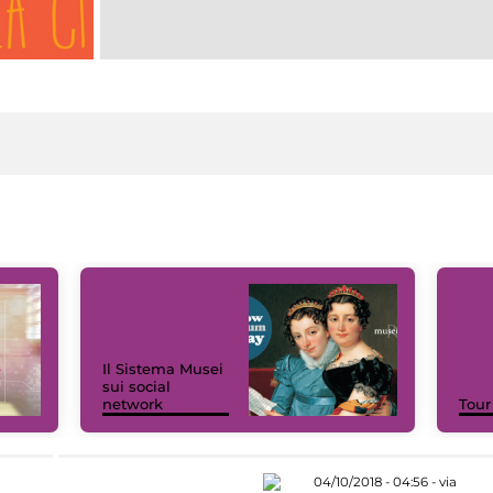
Il Sistema Musei
sui social
network
Tour