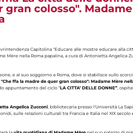
 gran colosso". Madame
a
intendenza Capitolina "Educare alle mostre educare alla città -
e Mère nella Roma papalina, a cura di Antonietta Angelica Z
one, e al suo soggiorno a Roma, dove si stabilisce sullo scorci
o
"Che ffa la madre de quer gran colosso": Madame Mère ne
do appuntamento del ciclo “
LA CITTA’ DELLE DONNE”
,
ospit
etta Angelica Zucconi
,
bibliotecaria presso l'Università La S
idi, sulle relazioni culturali tra Francia e Italia nel XIX secolo e
terà la
vita quotidiana di Madame Mère
nel suo palazzo di pia