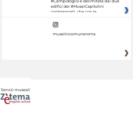
#Campidoglio è delimitata dai due
edifici dei #MuseiCapitolini
contrapposti, che con le
museiincomuneroma
Servizi museali