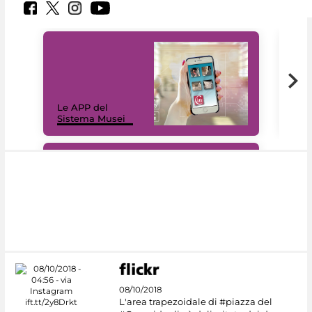
Il 
Le APP del
Mus
Sistema Musei
net
#DiscoverMiC
08/10/2018
L'area trapezoidale di #piazza del