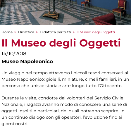
Home
>
Didattica
>
Didattica per tutti
>
Il Museo degli Oggetti
Tu sei qui
Il Museo degli Oggetti
14/10/2018
Museo Napoleonico
Un viaggio nel tempo attraverso i piccoli tesori conservati al
Museo Napoleonico: gioielli, miniature, cimeli familiari, in un
percorso che unisce storia e arte lungo tutto l’Ottocento.
Durante le visite, condotte dai volontari del Servizio Civile
Nazionale, i ragazzi avranno modo di conoscere una serie di
oggetti insoliti e particolari, dei quali potranno scoprire, in
un continuo dialogo con gli operatori, l’evoluzione fino ai
giorni nostri.