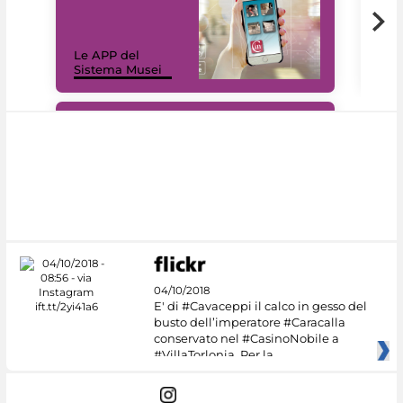
Il 
Le APP del
Mus
Sistema Musei
net
#DiscoverMiC
04/10/2018
E' di #Cavaceppi il calco in gesso del
busto dell’imperatore #Caracalla
conservato nel #CasinoNobile a
#VillaTorlonia. Per la