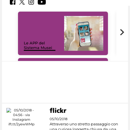
Il 
Le APP del
Mus
Sistema Musei
net
#DiscoverMiC
05/10/2018
Attraverso uno stretto passaggio con
una curiosa loggetta chiusa da una