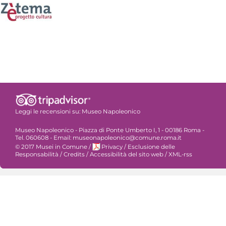
Leggi le recensioni su:
Museo Napoleonico
Museo Napoleonico - Piazza di Ponte Umberto I, 1 - 00186 Roma -
Tel. 060608 - Email: museonapoleonico@comune.roma.it
© 2017 Musei in Comune
/
Privacy
/
Esclusione delle
Responsabilità
/
Credits
/
Accessibilità del sito web
/
XML-rss