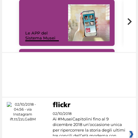
Il 
Le APP del
Mus
Sistema Musei
net
#DiscoverMiC
02/10/2018
Ai #MuseiCapitolini fino al 9
dicembre 2018 un’occasione unica
per ripercorrere la storia degli ultimi
tre concili dell’età moderna con