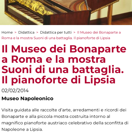
Home
>
Didattica
>
Didattica per tutti
>
Il Museo dei Bonaparte a
Tu sei qui
Roma e la mostra Suoni di una battaglia. Il pianoforte di Lipsia
Il Museo dei Bonaparte
a Roma e la mostra
Suoni di una battaglia.
Il pianoforte di Lipsia
02/02/2014
Museo Napoleonico
Visita guidata alle raccolte d’arte, arredamenti e ricordi dei
Bonaparte e alla piccola mostra costruita intorno al
magnifico pianoforte austriaco celebrativo della sconfitta di
Napoleone a Lipsia.