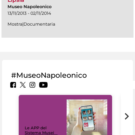
Museo Napoleonico
13/11/2013 - 02/11/2014
Mostra|Documentaria
#MuseoNapoleonico
Il 
Le APP del
Mus
Sistema Musei
net