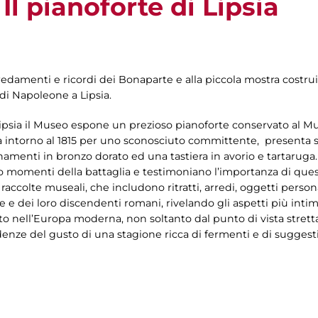
Il pianoforte di Lipsia
arredamenti e ricordi dei Bonaparte e alla piccola mostra costru
 di Napoleone a Lipsia.
 Lipsia il Museo espone un prezioso pianoforte conservato al 
a intorno al 1815 per uno sconosciuto committente, presenta 
rnamenti in bronzo dorato ed una tastiera in avorio e tartaruga
 momenti della battaglia e testimoniano l’importanza di questo
le raccolte museali, che includono ritratti, arredi, oggetti person
 dei loro discendenti romani, rivelando gli aspetti più intim
to nell’Europa moderna, non soltanto dal punto di vista stret
denze del gusto di una stagione ricca di fermenti e di suggestio