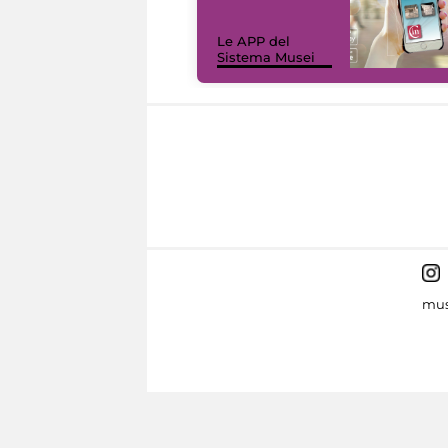
Le APP del
Sistema Musei
mus