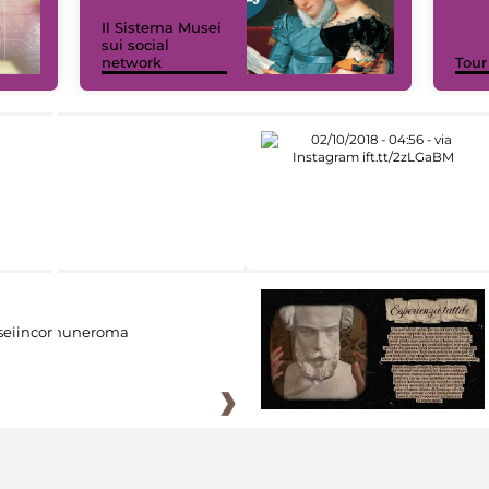
Il Sistema Musei
sui social
network
Tour
eiincomuneroma