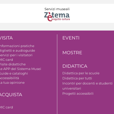
Servizi museali
VISITA
EVENTI
Informazioni pratiche
Biglietti e audioguide
MOSTRE
ervizi per i visitatori
MIC card
isite didattiche
DIDATTICA
Le APP del Sistema Musei
Didattica per le scuole
Guide e cataloghi
ccessibilità
Didattica per tutti
La tua opinione
Incontri per docenti e studenti
universitari
Progetti accessibili
ACQUISTA
MIC card