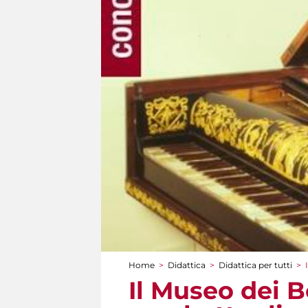
Home
>
Didattica
>
Didattica per tutti
>
Tu sei qui
Il Museo dei 