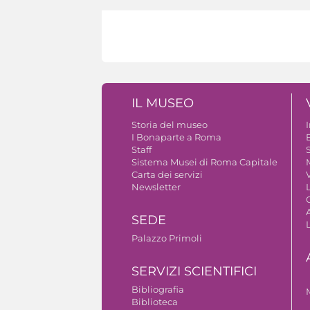
IL MUSEO
Storia del museo
I Bonaparte a Roma
Staff
S
Sistema Musei di Roma Capitale
Carta dei servizi
V
Newsletter
A
SEDE
Palazzo Primoli
SERVIZI SCIENTIFICI
Bibliografia
Biblioteca