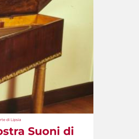
te di Lipsia
stra Suoni di