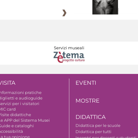
Servizi museali
VISITA
EVENTI
Informazioni pratiche
Biglietti e audioguide
MOSTRE
ervizi per i visitatori
MIC card
isite didattiche
DIDATTICA
Le APP del Sistema Musei
Didattica per le scuole
Guide e cataloghi
ccessibilità
Didattica per tutti
La tua opinione
Incontri per docenti e studenti