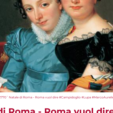
2770˚ Natale di Roma - Roma vuol dire #Campidoglio #Lupa #MarcoAurelio 
di Roma - Roma vuol dir