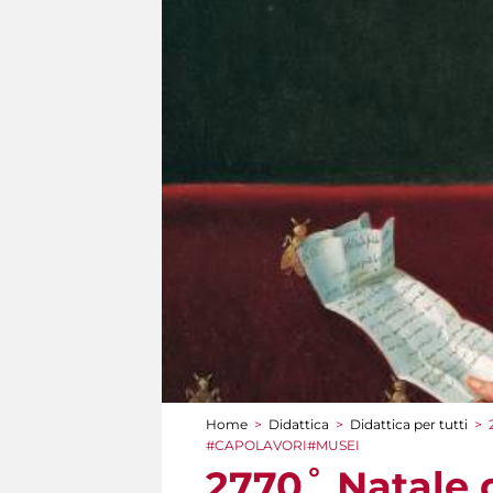
Home
>
Didattica
>
Didattica per tutti
>
Tu sei qui
#CAPOLAVORI#MUSEI
2770˚ Natale 