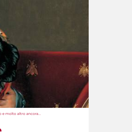
e molto altro ancora...
e