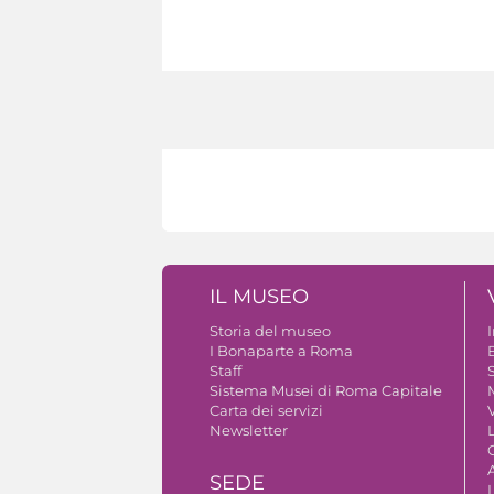
IL MUSEO
Storia del museo
I Bonaparte a Roma
Staff
S
Sistema Musei di Roma Capitale
Carta dei servizi
V
Newsletter
A
SEDE