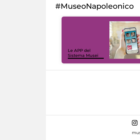
#MuseoNapoleonico
Le APP del
Sistema Musei
mus