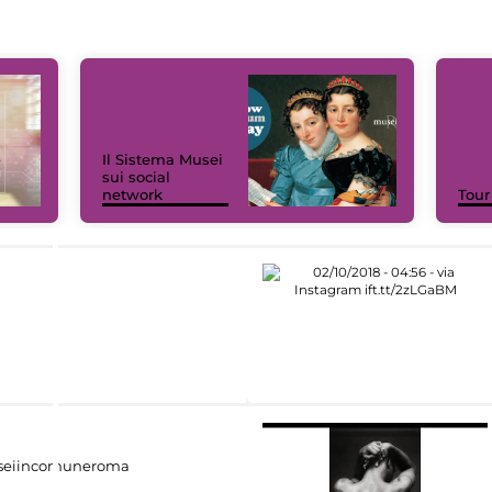
Il Sistema Musei
sui social
network
Tour
eiincomuneroma