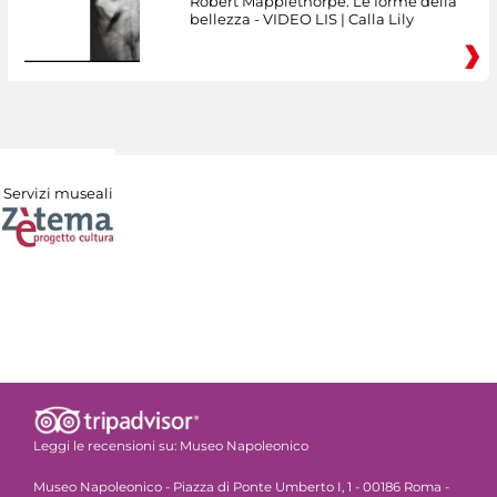
Robert Mapplethorpe. Le forme della
bellezza - VIDEO LIS | Calla Lily
Servizi museali
Leggi le recensioni su:
Museo Napoleonico
Museo Napoleonico - Piazza di Ponte Umberto I, 1 - 00186 Roma -