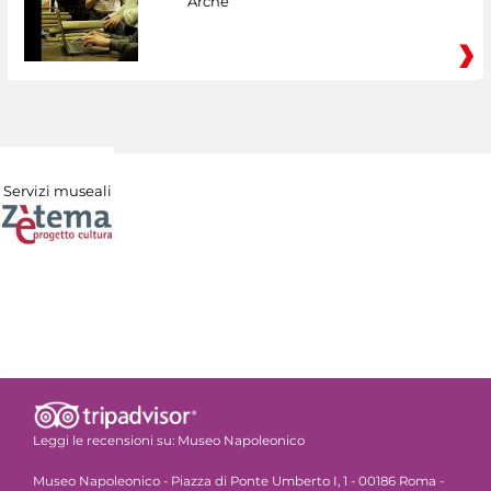
Arché
Servizi museali
Leggi le recensioni su:
Museo Napoleonico
Museo Napoleonico - Piazza di Ponte Umberto I, 1 - 00186 Roma -