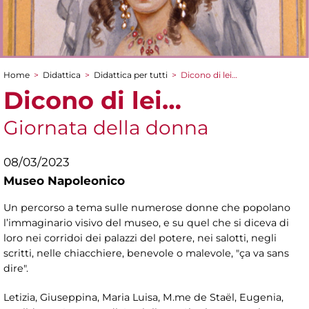
Home
>
Didattica
>
Didattica per tutti
>
Dicono di lei…
Tu sei qui
Dicono di lei…
Giornata della donna
08/03/2023
Museo Napoleonico
Un percorso a tema sulle numerose donne che popolano
l’immaginario visivo del museo, e su quel che si diceva di
loro nei corridoi dei palazzi del potere, nei salotti, negli
scritti, nelle chiacchiere, benevole o malevole, "ça va sans
dire".
Letizia, Giuseppina, Maria Luisa, M.me de Staël, Eugenia,