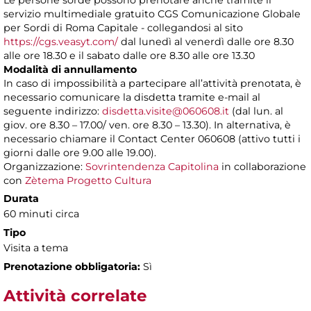
Le persone sorde possono prenotare anche tramite il
servizio multimediale gratuito CGS Comunicazione Globale
per Sordi di Roma Capitale - collegandosi al sito
https://cgs.veasyt.com/
dal lunedì al venerdì dalle ore 8.30
alle ore 18.30 e il sabato dalle ore 8.30 alle ore 13.30
Modalità di annullamento
In caso di impossibilità a partecipare all’attività prenotata, è
necessario comunicare la disdetta tramite e-mail al
seguente indirizzo:
disdetta.visite@060608.it
(dal lun. al
giov. ore 8.30 – 17.00/ ven. ore 8.30 – 13.30). In alternativa, è
necessario chiamare il Contact Center 060608 (attivo tutti i
giorni dalle ore 9.00 alle 19.00).
Organizzazione:
Sovrintendenza Capitolina
in collaborazione
con
Zètema Progetto Cultura
Durata
60 minuti circa
Tipo
Visita a tema
Prenotazione obbligatoria:
Sì
Attività correlate